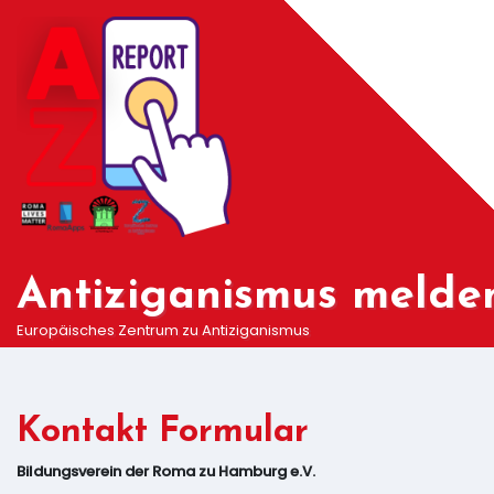
Springe
zum
Inhalt
Antiziganismus melde
Europäisches Zentrum zu Antiziganismus
Kontakt Formular
Bildungsverein der Roma zu Hamburg e.V.