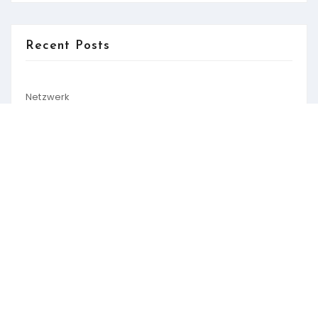
Recent Posts
Netzwerk
Ganze Serie „Schlauer in 100 Sekunden“ in 26 Sprachen
und mit 50 Untertiteln
Schlauer in 100 Sekunden „Antiziganismus“
Hier melden!
Categories